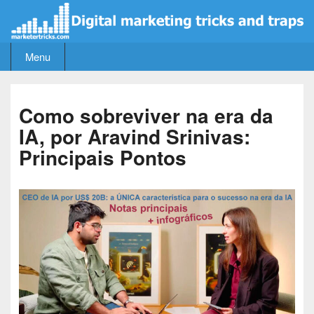
Skip
to
content
Menu
Como sobreviver na era da
IA, por Aravind Srinivas:
Principais Pontos